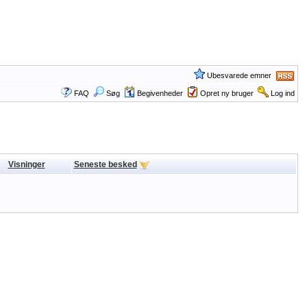
Ubesvarede emner
FAQ
Søg
Begivenheder
Opret ny bruger
Log ind
Visninger
Seneste besked