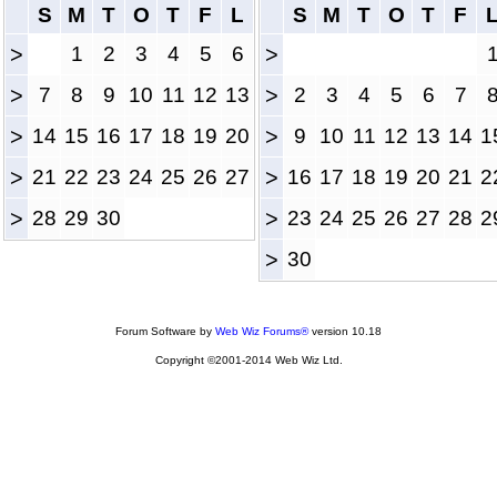
S
M
T
O
T
F
L
S
M
T
O
T
F
>
1
2
3
4
5
6
>
>
7
8
9
10
11
12
13
>
2
3
4
5
6
7
>
14
15
16
17
18
19
20
>
9
10
11
12
13
14
1
>
21
22
23
24
25
26
27
>
16
17
18
19
20
21
2
>
28
29
30
>
23
24
25
26
27
28
2
>
30
Forum Software by
Web Wiz Forums®
version 10.18
Copyright ©2001-2014 Web Wiz Ltd.