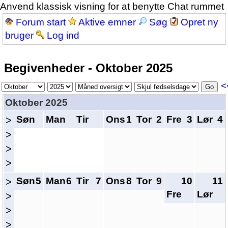
Anvend klassisk visning for at benytte Chat rummet
Forum start
Aktive emner
Søg
Opret ny
bruger
Log ind
Begivenheder - Oktober 2025
<
Oktober 2025
Søn
Man
Tir
Ons
1
Tor
2
Fre
3
Lør
4
>
>
>
>
Søn
5
Man
6
Tir
7
Ons
8
Tor
9
10
11
>
Fre
Lør
>
>
>