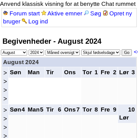
Anvend klassisk visning for at benytte Chat rummet
Forum start
Aktive emner
Søg
Opret ny
bruger
Log ind
Begivenheder - August 2024
<
August 2024
Søn
Man
Tir
Ons
Tor
1
Fre
2
Lør
3
>
>
>
>
Søn
4
Man
5
Tir
6
Ons
7
Tor
8
Fre
9
10
>
Lør
>
>
>