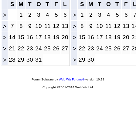
S
M
T
O
T
F
L
S
M
T
O
T
F
>
1
2
3
4
5
6
>
1
2
3
4
5
6
>
7
8
9
10
11
12
13
>
8
9
10
11
12
13
1
>
14
15
16
17
18
19
20
>
15
16
17
18
19
20
2
>
21
22
23
24
25
26
27
>
22
23
24
25
26
27
2
>
28
29
30
31
>
29
30
Forum Software by
Web Wiz Forums®
version 10.18
Copyright ©2001-2014 Web Wiz Ltd.