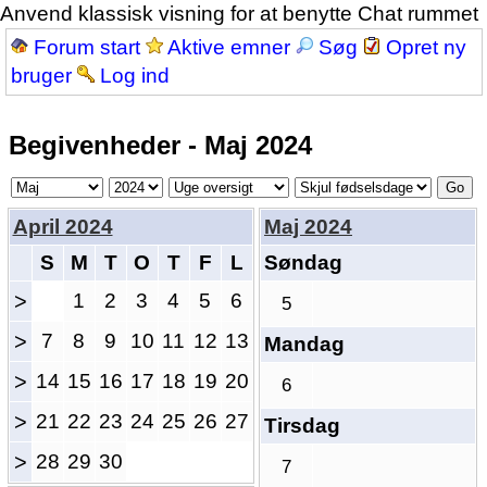
Anvend klassisk visning for at benytte Chat rummet
Forum start
Aktive emner
Søg
Opret ny
bruger
Log ind
Begivenheder - Maj 2024
April 2024
Maj 2024
S
M
T
O
T
F
L
Søndag
>
1
2
3
4
5
6
5
>
7
8
9
10
11
12
13
Mandag
>
14
15
16
17
18
19
20
6
>
21
22
23
24
25
26
27
Tirsdag
>
28
29
30
7