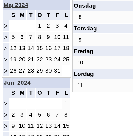
Maj 2024
Onsdag
S
M
T
O
T
F
L
8
>
1
2
3
4
Torsdag
>
5
6
7
8
9
10
11
9
>
12
13
14
15
16
17
18
Fredag
>
19
20
21
22
23
24
25
10
>
26
27
28
29
30
31
Lørdag
Juni 2024
11
S
M
T
O
T
F
L
>
1
>
2
3
4
5
6
7
8
>
9
10
11
12
13
14
15