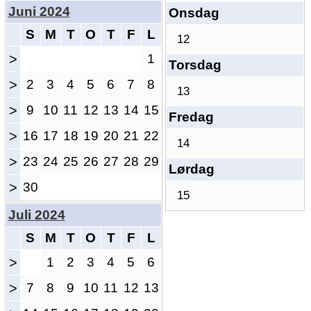
Juni 2024
Onsdag
S
M
T
O
T
F
L
12
>
1
Torsdag
>
2
3
4
5
6
7
8
13
>
9
10
11
12
13
14
15
Fredag
>
16
17
18
19
20
21
22
14
>
23
24
25
26
27
28
29
Lørdag
>
30
15
Juli 2024
S
M
T
O
T
F
L
>
1
2
3
4
5
6
>
7
8
9
10
11
12
13