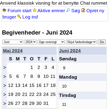
Anvend klassisk visning for at benytte Chat rummet
Forum start
Aktive emner
Søg
Opret ny
bruger
Log ind
Begivenheder - Juni 2024
Maj 2024
Juni 2024
S
M
T
O
T
F
L
Søndag
>
1
2
3
4
9
>
5
6
7
8
9
10
11
Mandag
>
12
13
14
15
16
17
18
10
>
19
20
21
22
23
24
25
Tirsdag
>
26
27
28
29
30
31
11