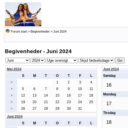
Forum start
>
Begivenheder
> Juni 2024
Begivenheder - Juni 2024
Maj 2024
Juni 2024
S
M
T
O
T
F
L
Søndag
1
2
3
4
>
16
5
6
7
8
9
10
11
>
Mandag
12
13
14
15
16
17
18
>
19
20
21
22
23
24
25
>
17
26
27
28
29
30
31
>
Tirsdag
Juni 2024
18
S
M
T
O
T
F
L