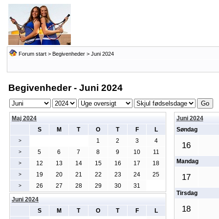
Forum start
>
Begivenheder
> Juni 2024
Begivenheder - Juni 2024
Maj 2024
Juni 2024
S
M
T
O
T
F
L
Søndag
1
2
3
4
>
16
5
6
7
8
9
10
11
>
Mandag
12
13
14
15
16
17
18
>
19
20
21
22
23
24
25
>
17
26
27
28
29
30
31
>
Tirsdag
Juni 2024
18
S
M
T
O
T
F
L