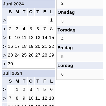
2
Juni 2024
S
M
T
O
T
F
L
Onsdag
>
1
3
>
2
3
4
5
6
7
8
Torsdag
>
9
10
11
12
13
14
15
4
>
16
17
18
19
20
21
22
Fredag
>
23
24
25
26
27
28
29
5
>
30
Lørdag
Juli 2024
6
S
M
T
O
T
F
L
>
1
2
3
4
5
6
>
7
8
9
10
11
12
13