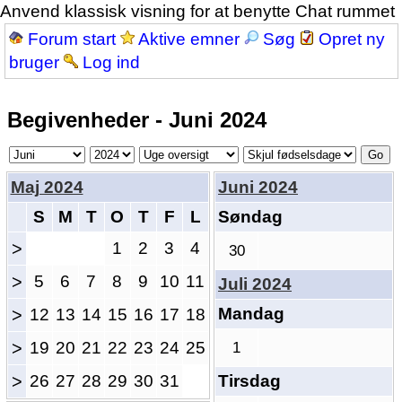
Anvend klassisk visning for at benytte Chat rummet
Forum start
Aktive emner
Søg
Opret ny
bruger
Log ind
Begivenheder - Juni 2024
Maj 2024
Juni 2024
S
M
T
O
T
F
L
Søndag
>
1
2
3
4
30
>
5
6
7
8
9
10
11
Juli 2024
Mandag
>
12
13
14
15
16
17
18
>
19
20
21
22
23
24
25
1
>
26
27
28
29
30
31
Tirsdag