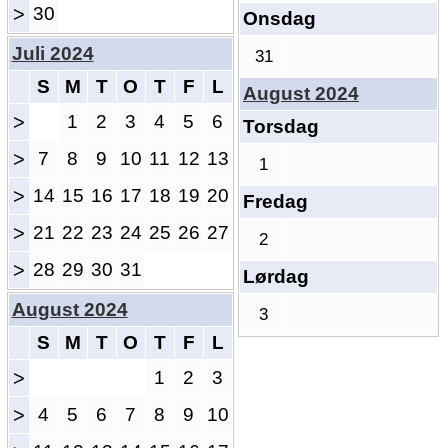
>
30
Onsdag
Juli 2024
31
S
M
T
O
T
F
L
August 2024
>
1
2
3
4
5
6
Torsdag
>
7
8
9
10
11
12
13
1
>
14
15
16
17
18
19
20
Fredag
>
21
22
23
24
25
26
27
2
>
28
29
30
31
Lørdag
August 2024
3
S
M
T
O
T
F
L
>
1
2
3
>
4
5
6
7
8
9
10