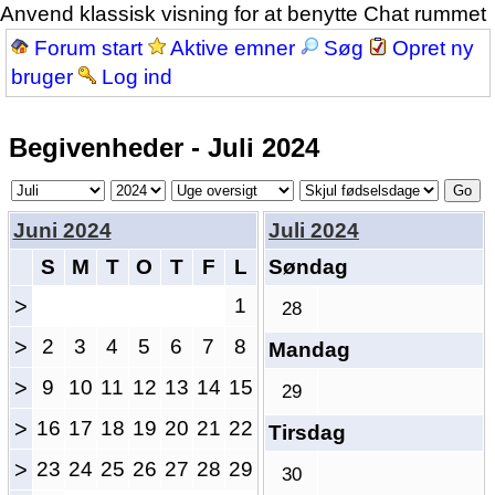
Anvend klassisk visning for at benytte Chat rummet
Forum start
Aktive emner
Søg
Opret ny
bruger
Log ind
Begivenheder - Juli 2024
Juni 2024
Juli 2024
S
M
T
O
T
F
L
Søndag
>
1
28
>
2
3
4
5
6
7
8
Mandag
>
9
10
11
12
13
14
15
29
>
16
17
18
19
20
21
22
Tirsdag
>
23
24
25
26
27
28
29
30