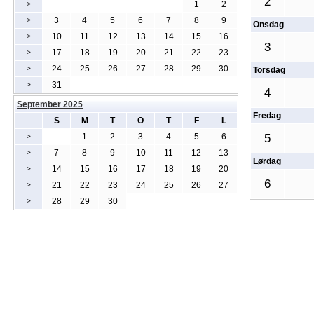
2
1
2
>
3
4
5
6
7
8
9
>
Onsdag
10
11
12
13
14
15
16
>
3
17
18
19
20
21
22
23
>
24
25
26
27
28
29
30
>
Torsdag
31
>
4
September 2025
Fredag
S
M
T
O
T
F
L
1
2
3
4
5
6
5
>
7
8
9
10
11
12
13
>
Lørdag
14
15
16
17
18
19
20
>
6
21
22
23
24
25
26
27
>
28
29
30
>