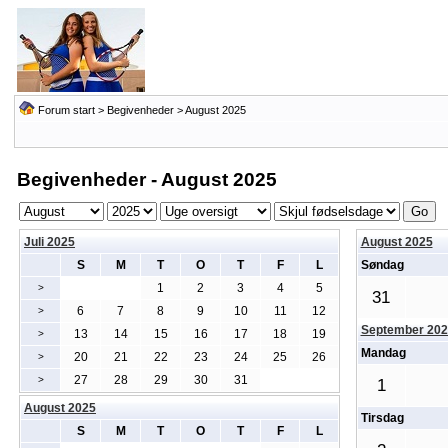
Forum start
>
Begivenheder
> August 2025
Begivenheder - August 2025
Juli 2025
August 2025
S
M
T
O
T
F
L
Søndag
1
2
3
4
5
>
31
6
7
8
9
10
11
12
>
September 202
13
14
15
16
17
18
19
>
Mandag
20
21
22
23
24
25
26
>
27
28
29
30
31
>
1
August 2025
Tirsdag
S
M
T
O
T
F
L