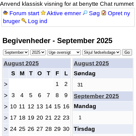
Anvend klassisk visning for at benytte Chat rummet
Forum start
Aktive emner
Søg
Opret ny
bruger
Log ind
Begivenheder - September 2025
August 2025
August 2025
S
M
T
O
T
F
L
Søndag
>
1
2
31
>
3
4
5
6
7
8
9
September 2025
Mandag
>
10
11
12
13
14
15
16
>
17
18
19
20
21
22
23
1
>
24
25
26
27
28
29
30
Tirsdag