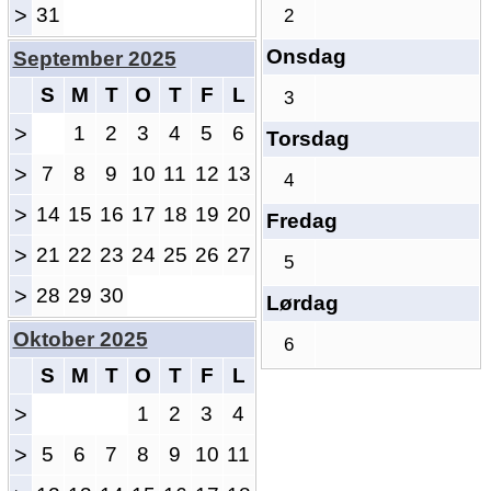
>
31
2
Onsdag
September 2025
S
M
T
O
T
F
L
3
>
1
2
3
4
5
6
Torsdag
>
7
8
9
10
11
12
13
4
>
14
15
16
17
18
19
20
Fredag
>
21
22
23
24
25
26
27
5
>
28
29
30
Lørdag
Oktober 2025
6
S
M
T
O
T
F
L
>
1
2
3
4
>
5
6
7
8
9
10
11