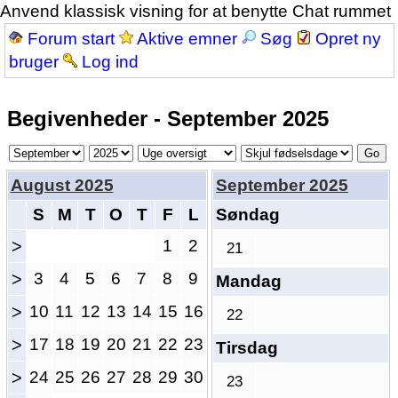
Anvend klassisk visning for at benytte Chat rummet
Forum start
Aktive emner
Søg
Opret ny
bruger
Log ind
Begivenheder - September 2025
August 2025
September 2025
S
M
T
O
T
F
L
Søndag
>
1
2
21
>
3
4
5
6
7
8
9
Mandag
>
10
11
12
13
14
15
16
22
>
17
18
19
20
21
22
23
Tirsdag
>
24
25
26
27
28
29
30
23