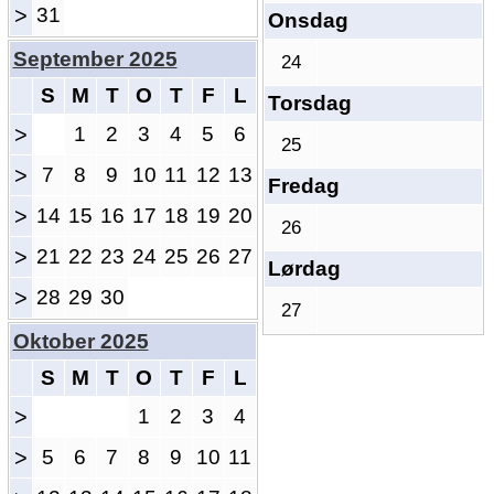
>
31
Onsdag
September 2025
24
S
M
T
O
T
F
L
Torsdag
>
1
2
3
4
5
6
25
>
7
8
9
10
11
12
13
Fredag
>
14
15
16
17
18
19
20
26
>
21
22
23
24
25
26
27
Lørdag
>
28
29
30
27
Oktober 2025
S
M
T
O
T
F
L
>
1
2
3
4
>
5
6
7
8
9
10
11