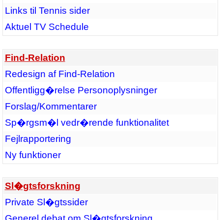
Links til Tennis sider
Aktuel TV Schedule
Find-Relation
Redesign af Find-Relation
Offentligg�relse Personoplysninger
Forslag/Kommentarer
Sp�rgsm�l vedr�rende funktionalitet
Fejlrapportering
Ny funktioner
Sl�gtsforskning
Private Sl�gtssider
Generel debat om Sl�gtsforskning