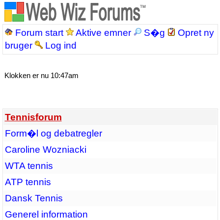
Forum start
Aktive emner
S�g
Opret ny
bruger
Log ind
Klokken er nu 10:47am
Tennisforum
Form�l og debatregler
Caroline Wozniacki
WTA tennis
ATP tennis
Dansk Tennis
Generel information