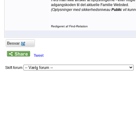
Hvis man ikke ønsker at oplysningerne - eller nogle 
adgangskoden til det aktuelle Familie Websted.
(Oplysninger med sikkerhedsniveau
Public
vil kunn
Redigeret af Find-Relation
Besvar
Tweet
Skift forum