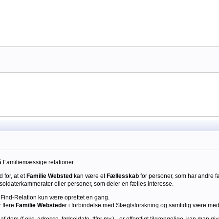
å Familiemæssige relationer.
for, at et
Familie Websted
kan være et
Fællesskab
for personer, som har andre fæ
soldaterkammerater eller personer, som deler en fælles interesse.
Find-Relation kun være oprettet en gang.
 flere
Familie Websted
er i forbindelse med Slægtsforskning og samtidig være medle