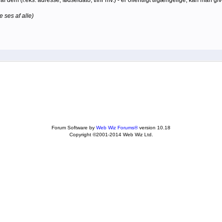
af dem (f.eks. adresse, fødseldato, tlfnr mv.) - er offentligt tilgængelige, kan man
e ses af alle)
Forum Software by
Web Wiz Forums®
version 10.18
Copyright ©2001-2014 Web Wiz Ltd.