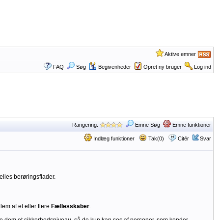
Aktive emner
FAQ
Søg
Begivenheder
Opret ny bruger
Log ind
Rangering:
Emne Søg
Emne funktioner
Indlæg funktioner
Tak(0)
Citér
Svar
lles berøringsflader.
m af et eller flere
Fællesskaber
.