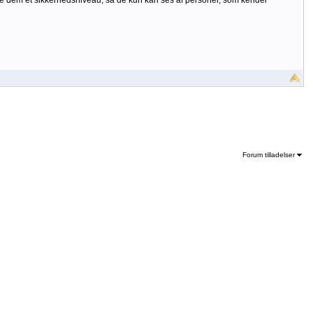
 give dem et sikkerhedsniveau, så de kun kan ses af personer, som kender
Forum tilladelser