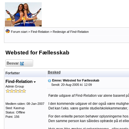
Forum start
>
Find-Relation
>
Redesign af Find-Relation
Websted for Fællesskab
Besvar
Besked
Forfatter
Emne: Websted for Fællesskab
Find-Relation
Sendt: 20-Aug-2005 kl. 12:09
Admin Group
Første udgave af Find-Relation var alene baseret p
I den kommende udgave vil der også være mulighed 
Medlem siden: 08-Jan-2007
Sted: Kastrup
Det kan f.eks. være gamle studie/skolekammerater, 
Status: Offline
For den enkelte person behøver oplysningerne hos 
Point: 156
Den samme person kan således optræde på et eller