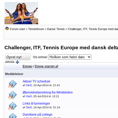
Forum start
>
Tennisforum
>
Dansk Tennis
>
Challenger, ITF, Tennis Europe med da
Challenger, ITF, Tennis Europe med dansk delt
Opret nyt
Vis emner
emne
Emner
/
Emne startet af
Meddelelser
Aktuel TV schedule
af
OleD
, 10-Apr-2014 kl. 21:41
Øjenvidneberetning fra Wimbledon
af
OleD
, 05-Jul-2014 kl. 12:21
Links til turneringer
af
OleD
, 14-Apr-2014 kl. 21:14
Danskere på college