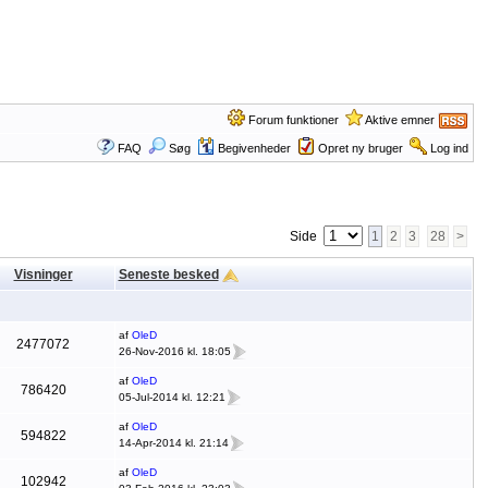
Forum funktioner
Aktive emner
FAQ
Søg
Begivenheder
Opret ny bruger
Log ind
Side
1
2
3
28
>
Visninger
Seneste besked
af
OleD
2477072
26-Nov-2016 kl. 18:05
af
OleD
786420
05-Jul-2014 kl. 12:21
af
OleD
594822
14-Apr-2014 kl. 21:14
af
OleD
102942