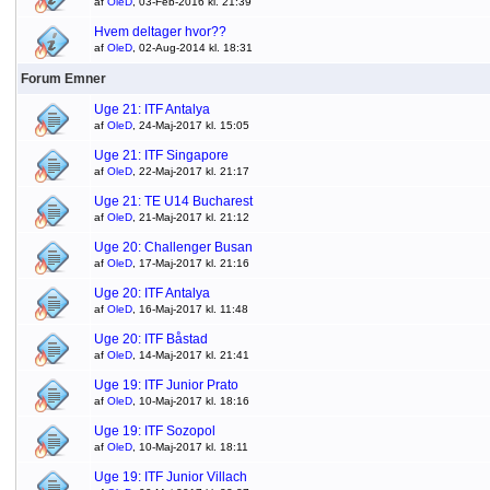
af
OleD
, 03-Feb-2016 kl. 21:39
Hvem deltager hvor??
af
OleD
, 02-Aug-2014 kl. 18:31
Forum Emner
Uge 21: ITF Antalya
af
OleD
, 24-Maj-2017 kl. 15:05
Uge 21: ITF Singapore
af
OleD
, 22-Maj-2017 kl. 21:17
Uge 21: TE U14 Bucharest
af
OleD
, 21-Maj-2017 kl. 21:12
Uge 20: Challenger Busan
af
OleD
, 17-Maj-2017 kl. 21:16
Uge 20: ITF Antalya
af
OleD
, 16-Maj-2017 kl. 11:48
Uge 20: ITF Båstad
af
OleD
, 14-Maj-2017 kl. 21:41
Uge 19: ITF Junior Prato
af
OleD
, 10-Maj-2017 kl. 18:16
Uge 19: ITF Sozopol
af
OleD
, 10-Maj-2017 kl. 18:11
Uge 19: ITF Junior Villach