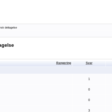
nsk deltagelse
agelse
Rangering
Svar
1
0
0
3