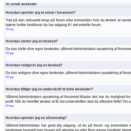
At sende beskeder
Hvordan opretter jeg et emne i forummet?
Tryk på den relevante knap på forum eller emnesiden hvis du ønsker at sende
hjørne hvilke funktioner du har adgang til i det enkelte forum.
Til top
Hvordan sletter jeg en besked?
Du kan slette dine egne beskeder, såfremt Administrators opsætning af forummet
Til top
Hvordan redigerer jeg en besked?
Du kan redigere dine egne beskeder, såfremt Administrators opsætning af forumme
Til top
Hvordan tilføjer jeg en underskrift til mine beskeder?
Såfremt Administrators opsætning af forummet tillader det, har du mulighed for a
profil. Når du herefter ønsker at få vist underskriften skal du afkrydse feltet 'Vis
Til top
Hvordan opretter jeg en afstemning?
Såfremt Administrator har givet dig adgang, vil du på forum -og emnesiden 
bestemme hvorvidt hver bruger må stemme en eller flere gange (multiple stemm