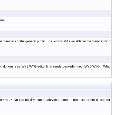
rum.
er members or the general public. The Post is still available for the member who
 til, vil du kunne se WYSIWYG-editor til at sende beskeder med (WYSIWYG = What
or < og >. Du kan også vælge at afbryde brugen af forum-koder når du sender