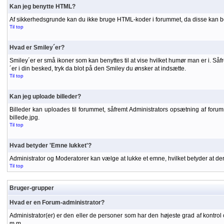
Kan jeg benytte HTML?
Af sikkerhedsgrunde kan du ikke bruge HTML-koder i forummet, da disse kan be
Til top
Hvad er Smiley´er?
Smiley´er er små ikoner som kan benyttes til at vise hvilket humør man er i. S
´er i din besked, tryk da blot på den Smiley du ønsker at indsætte.
Til top
Kan jeg uploade billeder?
Billeder kan uploades til forummet, såfremt Administrators opsætning af forummet
billede.jpg.
Til top
Hvad betyder 'Emne lukket'?
Administrator og Moderatorer kan vælge at lukke et emne, hvilket betyder at d
Til top
Bruger-grupper
Hvad er en Forum-administrator?
Administrator(er) er den eller de personer som har den højeste grad af kontrol 
m.m.