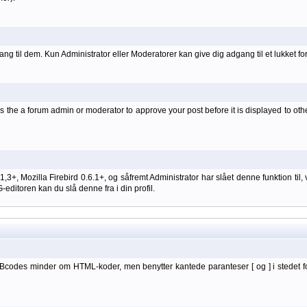
ang til dem. Kun Administrator eller Moderatorer kan give dig adgang til et lukket fo
 the a forum admin or moderator to approve your post before it is displayed to oth
 1,3+, Mozilla Firebird 0.6.1+, og såfremt Administrator har slået denne funktion
itoren kan du slå denne fra i din profil.
BBcodes minder om HTML-koder, men benytter kantede paranteser [ og ] i stedet f