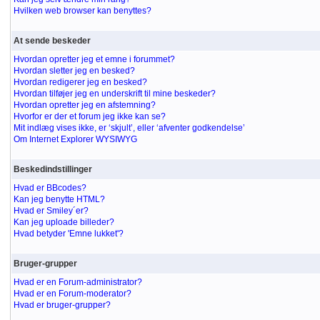
Hvilken web browser kan benyttes?
At sende beskeder
Hvordan opretter jeg et emne i forummet?
Hvordan sletter jeg en besked?
Hvordan redigerer jeg en besked?
Hvordan tilføjer jeg en underskrift til mine beskeder?
Hvordan opretter jeg en afstemning?
Hvorfor er der et forum jeg ikke kan se?
Mit indlæg vises ikke, er ‘skjult’, eller ‘afventer godkendelse’
Om Internet Explorer WYSIWYG
Beskedindstillinger
Hvad er BBcodes?
Kan jeg benytte HTML?
Hvad er Smiley´er?
Kan jeg uploade billeder?
Hvad betyder 'Emne lukket'?
Bruger-grupper
Hvad er en Forum-administrator?
Hvad er en Forum-moderator?
Hvad er bruger-grupper?