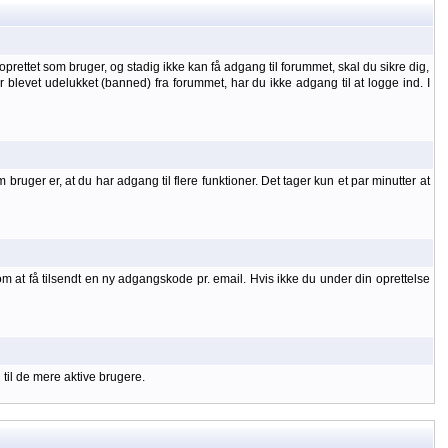
oprettet som bruger, og stadig ikke kan få adgang til forummet, skal du sikre dig,
 er blevet udelukket (banned) fra forummet, har du ikke adgang til at logge ind. I
uger er, at du har adgang til flere funktioner. Det tager kun et par minutter at
om at få tilsendt en ny adgangskode pr. email. Hvis ikke du under din oprettelse
 til de mere aktive brugere.