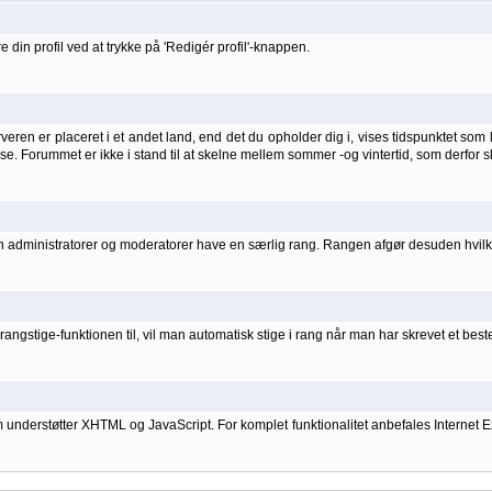
 din profil ved at trykke på 'Redigér profil'-knappen.
ren er placeret i et andet land, end det du opholder dig i, vises tidspunktet som lo
else. Forummet er ikke i stand til at skelne mellem sommer -og vintertid, som derfor s
kan administratorer og moderatorer have en særlig rang. Rangen afgør desuden hvilke
angstige-funktionen til, vil man automatisk stige i rang når man har skrevet et bes
rstøtter XHTML og JavaScript. For komplet funktionalitet anbefales Internet Explo