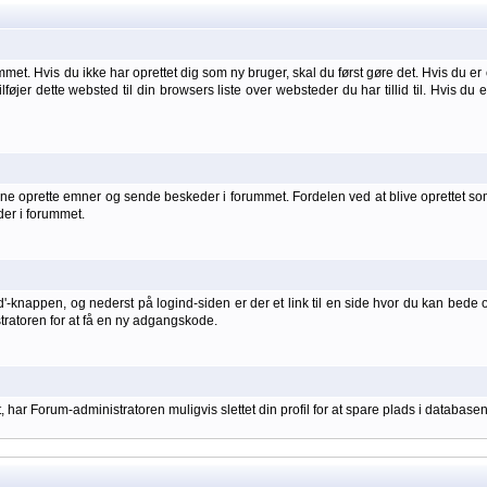
et. Hvis du ikke har oprettet dig som ny bruger, skal du først gøre det. Hvis du er 
ilføjer dette websted til din browsers liste over websteder du har tillid til. Hvis du
 oprette emner og sende beskeder i forummet. Fordelen ved at blive oprettet som br
der i forummet.
d'-knappen, og nederst på logind-siden er der et link til en side hvor du kan bede 
stratoren for at få en ny adgangskode.
har Forum-administratoren muligvis slettet din profil for at spare plads i databasen