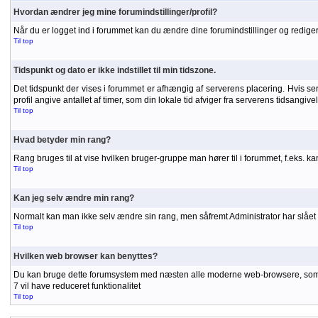
Hvordan ændrer jeg mine forumindstillinger/profil?
Når du er logget ind i forummet kan du ændre dine forumindstillinger og redigere
Til top
Tidspunkt og dato er ikke indstillet til min tidszone.
Det tidspunkt der vises i forummet er afhængig af serverens placering. Hvis serve
profil angive antallet af timer, som din lokale tid afviger fra serverens tidsangiv
Til top
Hvad betyder min rang?
Rang bruges til at vise hvilken bruger-gruppe man hører til i forummet, f.eks. 
Til top
Kan jeg selv ændre min rang?
Normalt kan man ikke selv ændre sin rang, men såfremt Administrator har slået r
Til top
Hvilken web browser kan benyttes?
Du kan bruge dette forumsystem med næsten alle moderne web-browsere, som unde
7 vil have reduceret funktionalitet
Til top