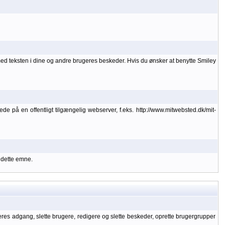
med teksten i dine og andre brugeres beskeder. Hvis du ønsker at benytte Smiley
lede på en offentligt tilgængelig webserver, f.eks. http://www.mitwebsted.dk/mit-
 dette emne.
geres adgang, slette brugere, redigere og slette beskeder, oprette brugergrupper