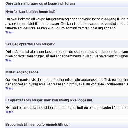
Oprettelse af bruger og at logge ind i forum
Hvorfor kan jeg ikke logge ind?
Du skal indtaste dit valgte brugernavn og adgangskode for at få adgang til forumm
at cookies er slået til i din browser. Det kan ligeledes være nødvendigt, at du t
tilfælde af udelukkelse kan kun Forum-administratoren give dig adgang.
Til top
Skal jeg oprettes som bruger?
Det er Administrator, som bestemmer om du skal oprettes som bruger for at kunne
blive oprettet som bruger, så det er det nemmeste hvis du vil have flest mulighe
Til top
Mistet adgangskode
Gå ikke i panik hvis du har glemt eller mistet din adgangskode. Tryk på 'Log in
har angivet en gyldig email-adresse i din profil, skal du kontakte Forum-admini
Til top
Er oprettet som bruger, men kan stadig ikke logge ind.
Hvis det er meget længe siden du har oprettet indlæg eller beskeder i forummet, 
Til top
Brugerindstillinger og forumindstillinger