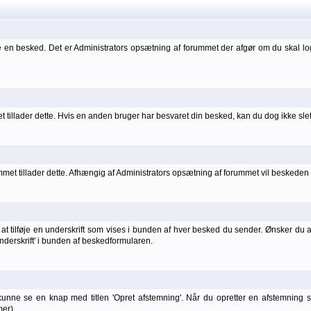
 en besked. Det er Administrators opsætning af forummet der afgør om du skal l
 tillader dette. Hvis en anden bruger har besvaret din besked, kan du dog ikke sle
t tillader dette. Afhængig af Administrators opsætning af forummet vil beskeden he
t tilføje en underskrift som vises i bunden af hver besked du sender. Ønsker du at 
 underskrift' i bunden af beskedformularen.
kunne se en knap med titlen 'Opret afstemning'. Når du opretter en afstemning
er).