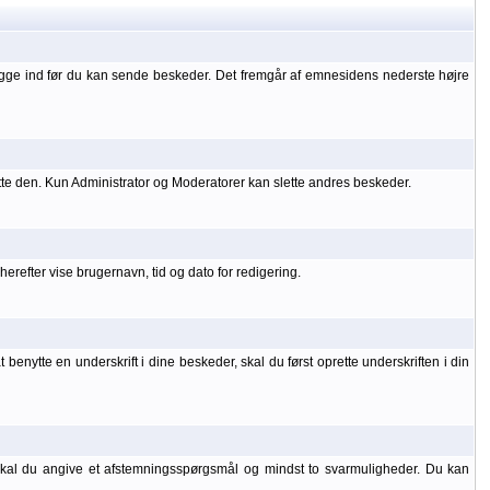
ogge ind før du kan sende beskeder. Det fremgår af emnesidens nederste højre
tte den. Kun Administrator og Moderatorer kan slette andres beskeder.
refter vise brugernavn, tid og dato for redigering.
benytte en underskrift i dine beskeder, skal du først oprette underskriften i din
 skal du angive et afstemningsspørgsmål og mindst to svarmuligheder. Du kan