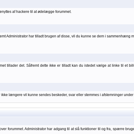
nyttes af hackere til at ødelægge forummet.
åfremt Administrator har tilladt brugen af disse, vil du kunne se dem i sammenhæng 
 tillader det. Såfremt dette ikke er tilladt kan du istedet vælge at linke til et bil
er ikke længere vil kunne sendes beskeder, svar eller stemmes i afstemninger under
over forummet. Administrator har adgang til at slå funktioner til og fra, spærre bru