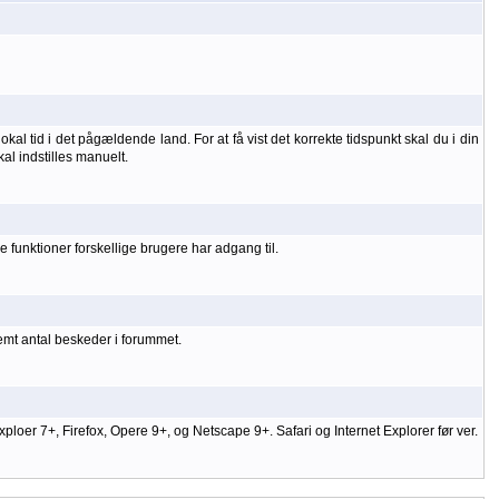
kal tid i det pågældende land. For at få vist det korrekte tidspunkt skal du i din
kal indstilles manuelt.
 funktioner forskellige brugere har adgang til.
temt antal beskeder i forummet.
er 7+, Firefox, Opere 9+, og Netscape 9+. Safari og Internet Explorer før ver.