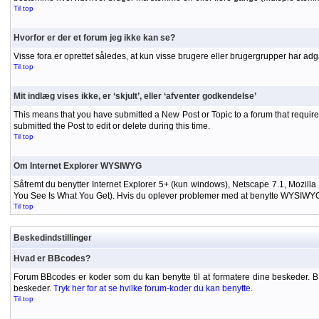
Til top
Hvorfor er der et forum jeg ikke kan se?
Visse fora er oprettet således, at kun visse brugere eller brugergrupper har adg
Til top
Mit indlæg vises ikke, er ‘skjult’, eller ‘afventer godkendelse’
This means that you have submitted a New Post or Topic to a forum that requires
submitted the Post to edit or delete during this time.
Til top
Om Internet Explorer WYSIWYG
Såfremt du benytter Internet Explorer 5+ (kun windows), Netscape 7.1, Mozilla
You See Is What You Get). Hvis du oplever problemer med at benytte WYSIWYG-ed
Til top
Beskedindstillinger
Hvad er BBcodes?
Forum BBcodes er koder som du kan benytte til at formatere dine beskeder. 
beskeder.
Tryk her for at se hvilke forum-koder du kan benytte
.
Til top