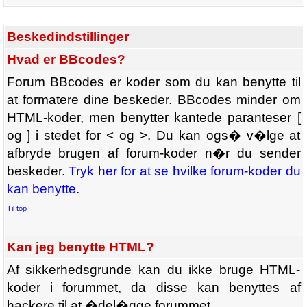
Beskedindstillinger
Hvad er BBcodes?
Forum BBcodes er koder som du kan benytte til
at formatere dine beskeder. BBcodes minder om
HTML-koder, men benytter kantede paranteser [
og ] i stedet for < og >. Du kan ogs� v�lge at
afbryde brugen af forum-koder n�r du sender
beskeder.
Tryk her for at se hvilke forum-koder du
kan benytte
.
Til top
Kan jeg benytte HTML?
Af sikkerhedsgrunde kan du ikke bruge HTML-
koder i forummet, da disse kan benyttes af
hackere til at �del�gge forummet.