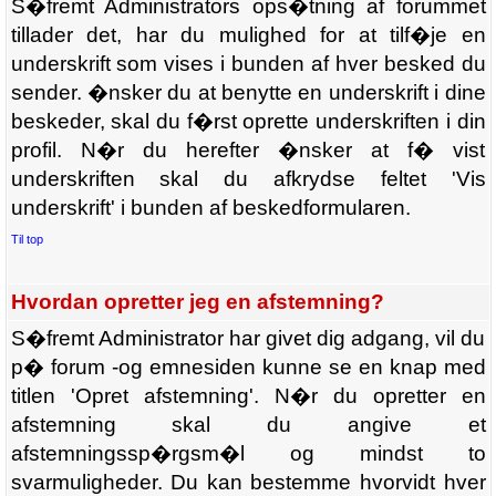
S�fremt Administrators ops�tning af forummet
tillader det, har du mulighed for at tilf�je en
underskrift som vises i bunden af hver besked du
sender. �nsker du at benytte en underskrift i dine
beskeder, skal du f�rst oprette underskriften i din
profil. N�r du herefter �nsker at f� vist
underskriften skal du afkrydse feltet 'Vis
underskrift' i bunden af beskedformularen.
Til top
Hvordan opretter jeg en afstemning?
S�fremt Administrator har givet dig adgang, vil du
p� forum -og emnesiden kunne se en knap med
titlen 'Opret afstemning'. N�r du opretter en
afstemning skal du angive et
afstemningssp�rgsm�l og mindst to
svarmuligheder. Du kan bestemme hvorvidt hver