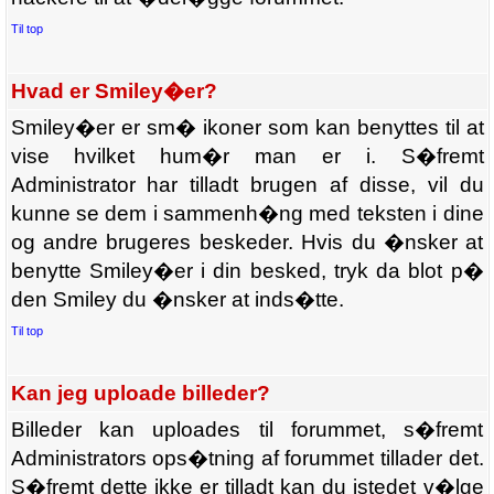
Til top
Hvad er Smiley�er?
Smiley�er er sm� ikoner som kan benyttes til at
vise hvilket hum�r man er i. S�fremt
Administrator har tilladt brugen af disse, vil du
kunne se dem i sammenh�ng med teksten i dine
og andre brugeres beskeder. Hvis du �nsker at
benytte Smiley�er i din besked, tryk da blot p�
den Smiley du �nsker at inds�tte.
Til top
Kan jeg uploade billeder?
Billeder kan uploades til forummet, s�fremt
Administrators ops�tning af forummet tillader det.
S�fremt dette ikke er tilladt kan du istedet v�lge