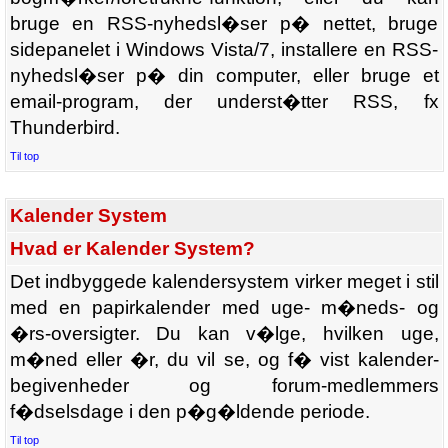
bruge en RSS-nyhedsl�ser p� nettet, bruge
sidepanelet i Windows Vista/7, installere en RSS-
nyhedsl�ser p� din computer, eller bruge et
email-program, der underst�tter RSS, fx
Thunderbird.
Til top
Kalender System
Hvad er Kalender System?
Det indbyggede kalendersystem virker meget i stil
med en papirkalender med uge- m�neds- og
�rs-oversigter. Du kan v�lge, hvilken uge,
m�ned eller �r, du vil se, og f� vist kalender-
begivenheder og forum-medlemmers
f�dselsdage i den p�g�ldende periode.
Til top