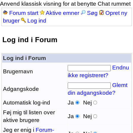
Anvend klassisk visning for at benytte Chat rummet
Forum start
Aktive emner
Søg
Opret ny
bruger
Log ind
Log ind i Forum
Log ind i Forum
Endnu
Brugernavn
ikke registreret?
Glemt
Adgangskode
din adgangskode?
Automatisk log-ind
Ja
Nej
Føj mig til listen over
Ja
Nej
aktive brugere
Jeg er enig i
Forum-