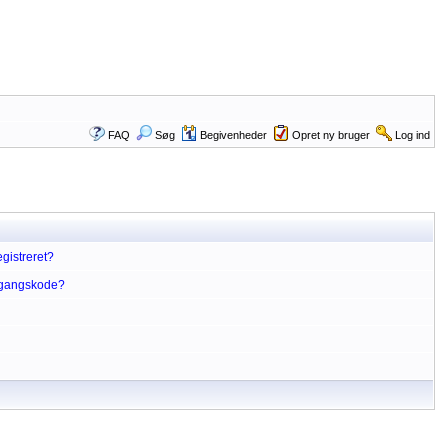
FAQ
Søg
Begivenheder
Opret ny bruger
Log ind
gistreret?
dgangskode?