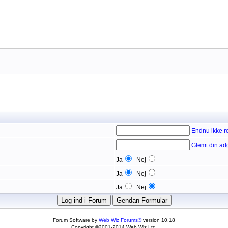
Endnu ikke re
Glemt din a
Ja
Nej
Ja
Nej
Ja
Nej
Forum Software by
Web Wiz Forums®
version 10.18
Copyright ©2001-2014 Web Wiz Ltd.