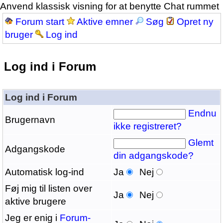
Anvend klassisk visning for at benytte Chat rummet
Forum start
Aktive emner
Søg
Opret ny
bruger
Log ind
Log ind i Forum
Log ind i Forum
Endnu
Brugernavn
ikke registreret?
Glemt
Adgangskode
din adgangskode?
Automatisk log-ind
Ja
Nej
Føj mig til listen over
Ja
Nej
aktive brugere
Jeg er enig i
Forum-