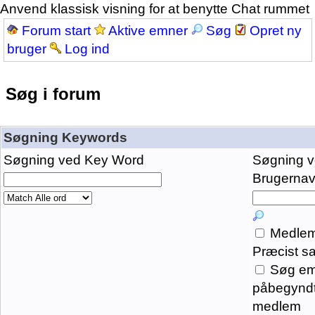
Anvend klassisk visning for at benytte Chat rummet
Forum start
Aktive emner
Søg
Opret ny
bruger
Log ind
Søg i forum
Søgning Keywords
Søgning ved Key Word
Søgning 
Brugernavn
Medlem
Præcist s
Søg em
påbegyndt
medlem