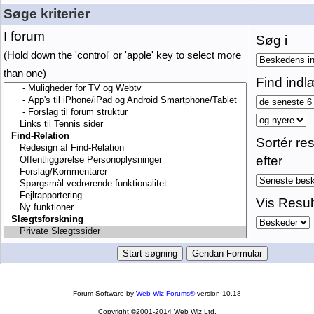
Søge kriterier
I forum
Søg i
(Hold down the 'control' or 'apple' key to select more
than one)
Find indl
Sortér res
efter
Vis Resul
Forum Software by
Web Wiz Forums®
version 10.18
Copyright ©2001-2014 Web Wiz Ltd.