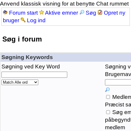
Anvend klassisk visning for at benytte Chat rummet
Forum start
Aktive emner
Søg
Opret ny
bruger
Log ind
Søg i forum
Søgning Keywords
Søgning ved Key Word
Søgning 
Brugernavn
Medlem
Præcist s
Søg em
påbegyndt
medlem