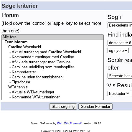
Søge kriterier
I forum
Søg i
(Hold down the 'control' or 'apple' key to select more
than one)
Find indl
Sortér res
efter
Vis Resul
Forum Software by
Web Wiz Forums®
version 10.18
Copyright ©2001-2014 Web Wiz Ltd.