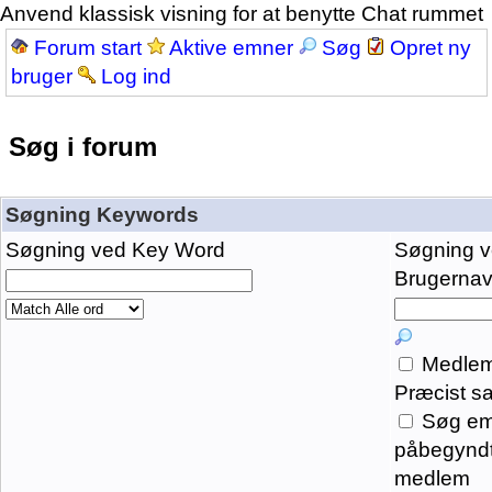
Anvend klassisk visning for at benytte Chat rummet
Forum start
Aktive emner
Søg
Opret ny
bruger
Log ind
Søg i forum
Søgning Keywords
Søgning ved Key Word
Søgning 
Brugernavn
Medlem
Præcist s
Søg em
påbegyndt
medlem