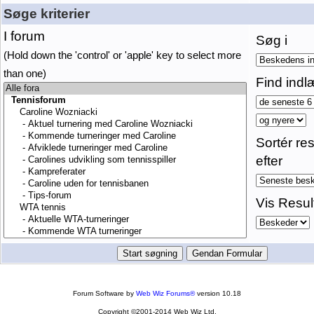
Søge kriterier
I forum
Søg i
(Hold down the 'control' or 'apple' key to select more
than one)
Find indl
Sortér res
efter
Vis Resul
Forum Software by
Web Wiz Forums®
version 10.18
Copyright ©2001-2014 Web Wiz Ltd.